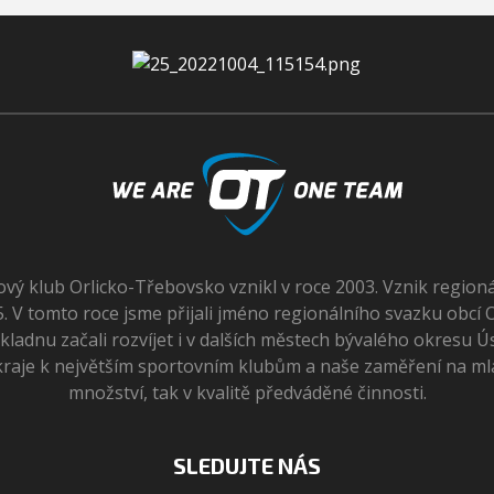
ový klub Orlicko-Třebovsko vznikl v roce 2003. Vznik region
. V tomto roce jsme přijali jméno regionálního svazku obcí
základnu začali rozvíjet i v dalších městech bývalého okresu Ús
raje k největším sportovním klubům a naše zaměření na mlá
množství, tak v kvalitě předváděné činnosti.
SLEDUJTE NÁS