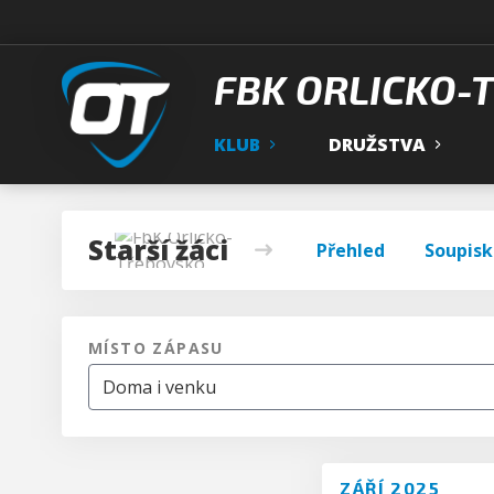
FBK ORLICKO-
KLUB
DRUŽSTVA
Starší žáci
Přehled
Soupisk
MÍSTO ZÁPASU
ZÁŘÍ 2025