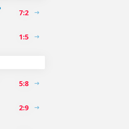
o
7:2
1:5
5:8
2:9