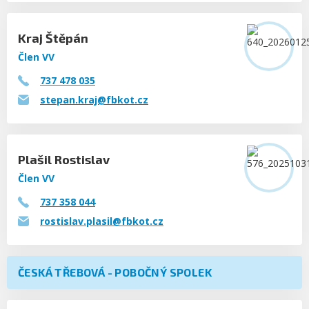
Kraj Štěpán
Člen VV
737 478 035
stepan.kraj@fbkot.cz
Plašil Rostislav
Člen VV
737 358 044
rostislav.plasil@fbkot.cz
ČESKÁ TŘEBOVÁ - POBOČNÝ SPOLEK