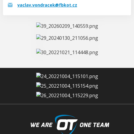
vaclav.vondracek@fbkot.cz