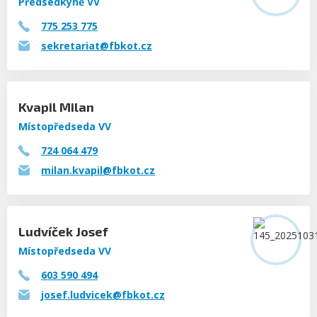
Předsedkyně VV
775 253 775
sekretariat@fbkot.cz
Kvapil Milan
Místopředseda VV
724 064 479
milan.kvapil@fbkot.cz
Ludvíček
Josef
Místopředseda VV
603 590 494
josef.ludvicek@fbkot.cz