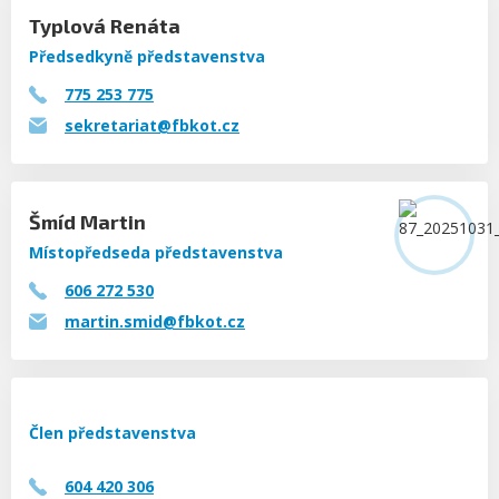
Typlová
Renáta
Předsedkyně představenstva
775 253 775
sekretariat@fbkot.cz
Šmíd
Martin
Místopředseda představenstva
606 272 530
martin.smid@fbkot.cz
Člen představenstva
604 420 306