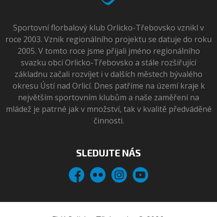
Sportovní florbalový klub Orlicko-Třebovsko vznikl v
roce 2003. Vznik regionálního projektu se datuje do roku
2005. V tomto roce jsme přijali jméno regionálního
svazku obcí Orlicko-Třebovsko a stále rozšiřující
základnu začali rozvíjet i v dalších městech bývalého
okresu Ústí nad Orlicí. Dnes patříme na území kraje k
největším sportovním klubům a naše zaměření na
mládež je patrné jak v množství, tak v kvalitě předváděné
činnosti.
SLEDUJTE NÁS
Facebook
Flickr
Instagram
YouTube