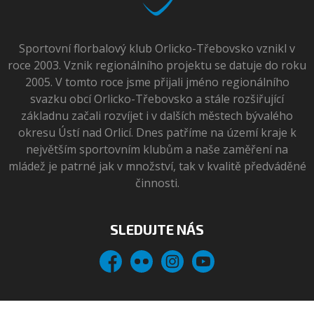
Sportovní florbalový klub Orlicko-Třebovsko vznikl v
roce 2003. Vznik regionálního projektu se datuje do roku
2005. V tomto roce jsme přijali jméno regionálního
svazku obcí Orlicko-Třebovsko a stále rozšiřující
základnu začali rozvíjet i v dalších městech bývalého
okresu Ústí nad Orlicí. Dnes patříme na území kraje k
největším sportovním klubům a naše zaměření na
mládež je patrné jak v množství, tak v kvalitě předváděné
činnosti.
SLEDUJTE NÁS
Facebook
Flickr
Instagram
YouTube