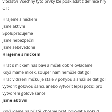
vítězství. Všechny tyto prvky lze poskládat z definice hry
OT:
Hrajeme s míčkem
Jsme aktivní
Spolupracujeme
Jsme nebezpeční
Jsme sebevědomí
Hrajeme s
míčkem
Hrát s míčkem nás baví a míček dobře ovládáme
Když máme míček, soupeř nám nemůže dát gól
Hráč v držení míčku je stále v pohybu a snaží se dát gól,
vytvořit gólovou šanci, anebo vytvořit lepši pozici pro
vytvoření gólové šance
Jsme aktivní
Když jdeme na hřiště, chceme hrát, bojovat a pokud