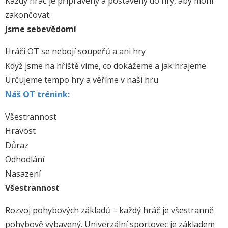
Každý hráč je připravený a postavený do hry, aby mohl
zakončovat
Jsme sebevědomí
Hráči OT se nebojí soupeřů a ani hry
Když jsme na hřiště víme, co dokážeme a jak hrajeme
Určujeme tempo hry a věříme v naši hru
Náš OT trénink:
Všestrannost
Hravost
Důraz
Odhodlání
Nasazení
Všestrannost
Rozvoj pohybových základů – každý hráč je všestranně
pohybově vybavený. Univerzální sportovec je základem