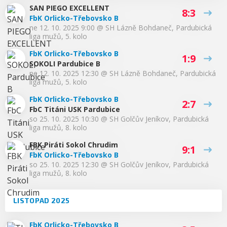
SAN PIEGO EXCELLENT
8:3
FbK Orlicko-Třebovsko B
ne 12. 10. 2025 9:00
@
SH Lázně Bohdaneč
,
Pardubická
liga mužů, 5. kolo
FbK Orlicko-Třebovsko B
1:9
SOKOLI Pardubice B
ne 12. 10. 2025 12:30
@
SH Lázně Bohdaneč
,
Pardubická
liga mužů, 5. kolo
FbK Orlicko-Třebovsko B
2:7
FbC Titáni USK Pardubice
so 25. 10. 2025 10:30
@
SH Golčův Jeníkov
,
Pardubická
liga mužů, 8. kolo
FBK Piráti Sokol Chrudim
9:1
FbK Orlicko-Třebovsko B
so 25. 10. 2025 12:30
@
SH Golčův Jeníkov
,
Pardubická
liga mužů, 8. kolo
LISTOPAD 2025
FbK Orlicko-Třebovsko B