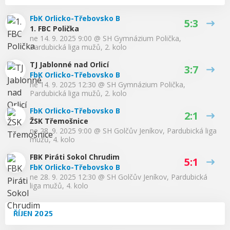
FbK Orlicko-Třebovsko B
5:3
1. FBC Polička
ne 14. 9. 2025 9:00
@
SH Gymnázium Polička
,
Pardubická liga mužů, 2. kolo
TJ Jablonné nad Orlicí
3:7
FbK Orlicko-Třebovsko B
ne 14. 9. 2025 12:30
@
SH Gymnázium Polička
,
Pardubická liga mužů, 2. kolo
FbK Orlicko-Třebovsko B
2:1
ŽSK Třemošnice
ne 28. 9. 2025 9:00
@
SH Golčův Jeníkov
,
Pardubická liga
mužů, 4. kolo
FBK Piráti Sokol Chrudim
5:1
FbK Orlicko-Třebovsko B
ne 28. 9. 2025 12:30
@
SH Golčův Jeníkov
,
Pardubická
liga mužů, 4. kolo
ŘÍJEN 2025