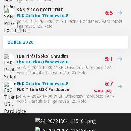
SAN PIEGO EXCELLENT
6:5
FbK Orlicko-Třebovsko B
so 14. 3. 2026 14:00
@
SH Lázně Bohdaneč
,
Pardubická
liga mužů, 23. kolo
DUBEN 2026
FBK Piráti Sokol Chrudim
5:1
FbK Orlicko-Třebovsko B
so 4. 4. 2026 10:30
@
SH Univerzity Pardubice TA1 -
velká
,
Pardubická liga mužů, 25. kolo
6:7
FbK Orlicko-Třebovsko B
FbC Titáni USK Pardubice
sam. náj.
so 4. 4. 2026 14:00
@
SH Univerzity Pardubice TA1 -
velká
,
Pardubická liga mužů, 25. kolo