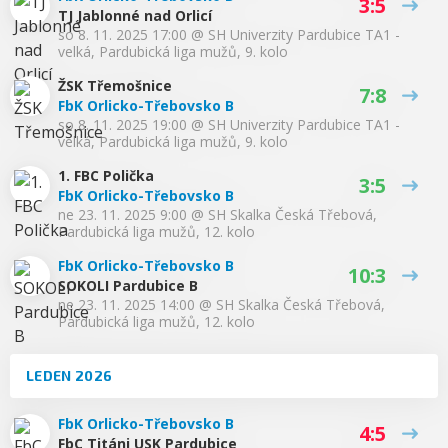
3:5
TJ Jablonné nad Orlicí
so 8. 11. 2025 17:00
@
SH Univerzity Pardubice TA1 -
velká
,
Pardubická liga mužů, 9. kolo
ŽSK Třemošnice
7:8
FbK Orlicko-Třebovsko B
so 8. 11. 2025 19:00
@
SH Univerzity Pardubice TA1 -
velká
,
Pardubická liga mužů, 9. kolo
1. FBC Polička
3:5
FbK Orlicko-Třebovsko B
ne 23. 11. 2025 9:00
@
SH Skalka Česká Třebová
,
Pardubická liga mužů, 12. kolo
FbK Orlicko-Třebovsko B
10:3
SOKOLI Pardubice B
ne 23. 11. 2025 14:00
@
SH Skalka Česká Třebová
,
Pardubická liga mužů, 12. kolo
LEDEN 2026
FbK Orlicko-Třebovsko B
4:5
FbC Titáni USK Pardubice