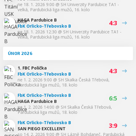
ne 18. 1. 2026 9:00
@
SH Univerzity Pardubice TA1 -
velká
,
Pardubická liga mužů, 16. kolo
HAGA Pardubice B
4:3
FbK Orlicko-Třebovsko B
ne 18. 1. 2026 12:30
@
SH Univerzity Pardubice TA1 -
velká
,
Pardubická liga mužů, 16. kolo
ÚNOR 2026
1. FBC Polička
4:3
FbK Orlicko-Třebovsko B
ne 1. 2. 2026 9:00
@
SH Skalka Česká Třebová
,
Pardubická liga mužů, 18. kolo
FbK Orlicko-Třebovsko B
6:5
HAGA Pardubice B
ne 1. 2. 2026 14:00
@
SH Skalka Česká Třebová
,
Pardubická liga mužů, 18. kolo
FbK Orlicko-Třebovsko B
3:9
SAN PIEGO EXCELLENT
so 14. 2. 2026 9:00
@
SH Lázně Bohdaneč
,
Pardubická