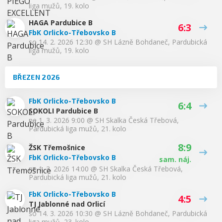
liga mužů, 19. kolo
HAGA Pardubice B
6:3
FbK Orlicko-Třebovsko B
so 14. 2. 2026 12:30
@
SH Lázně Bohdaneč
,
Pardubická
liga mužů, 19. kolo
BŘEZEN 2026
FbK Orlicko-Třebovsko B
6:4
SOKOLI Pardubice B
ne 1. 3. 2026 9:00
@
SH Skalka Česká Třebová
,
Pardubická liga mužů, 21. kolo
8:9
ŽSK Třemošnice
FbK Orlicko-Třebovsko B
sam. náj.
ne 1. 3. 2026 14:00
@
SH Skalka Česká Třebová
,
Pardubická liga mužů, 21. kolo
FbK Orlicko-Třebovsko B
4:5
TJ Jablonné nad Orlicí
so 14. 3. 2026 10:30
@
SH Lázně Bohdaneč
,
Pardubická
liga mužů, 23. kolo