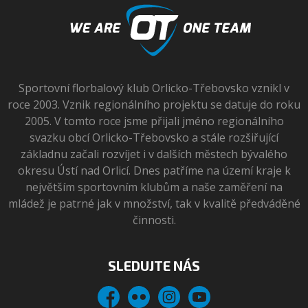
Sportovní florbalový klub Orlicko-Třebovsko vznikl v
roce 2003. Vznik regionálního projektu se datuje do roku
2005. V tomto roce jsme přijali jméno regionálního
svazku obcí Orlicko-Třebovsko a stále rozšiřující
základnu začali rozvíjet i v dalších městech bývalého
okresu Ústí nad Orlicí. Dnes patříme na území kraje k
největším sportovním klubům a naše zaměření na
mládež je patrné jak v množství, tak v kvalitě předváděné
činnosti.
SLEDUJTE NÁS
Facebook
Flickr
Instagram
YouTube