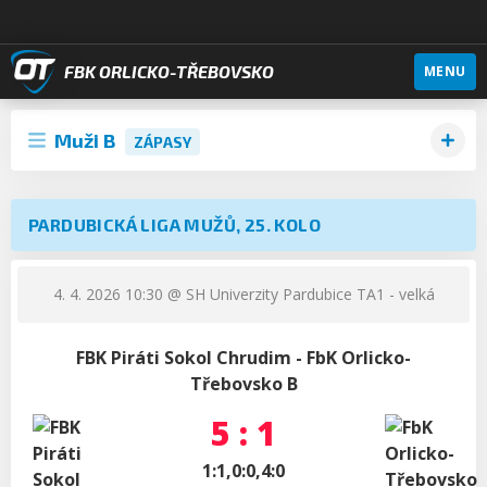
FBK ORLICKO-TŘEBOVSKO
MENU
Muži B
ZÁPASY
PARDUBICKÁ LIGA MUŽŮ, 25. KOLO
4. 4. 2026 10:30
@ SH Univerzity Pardubice TA1 - velká
FBK Piráti Sokol Chrudim - FbK Orlicko-
Třebovsko B
5 : 1
1:1,0:0,4:0