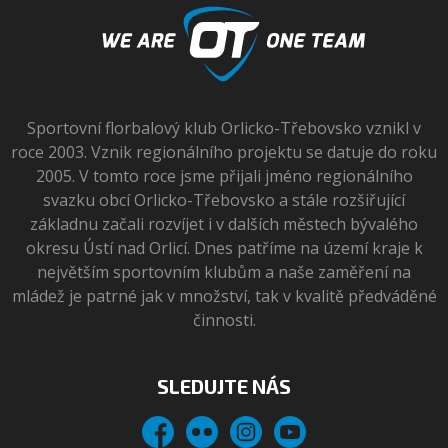
Sportovní florbalový klub Orlicko-Třebovsko vznikl v
roce 2003. Vznik regionálního projektu se datuje do roku
2005. V tomto roce jsme přijali jméno regionálního
svazku obcí Orlicko-Třebovsko a stále rozšiřující
základnu začali rozvíjet i v dalších městech bývalého
okresu Ústí nad Orlicí. Dnes patříme na území kraje k
největším sportovním klubům a naše zaměření na
mládež je patrné jak v množství, tak v kvalitě předváděné
činnosti.
SLEDUJTE NÁS
Facebook
Flickr
Instagram
YouTube