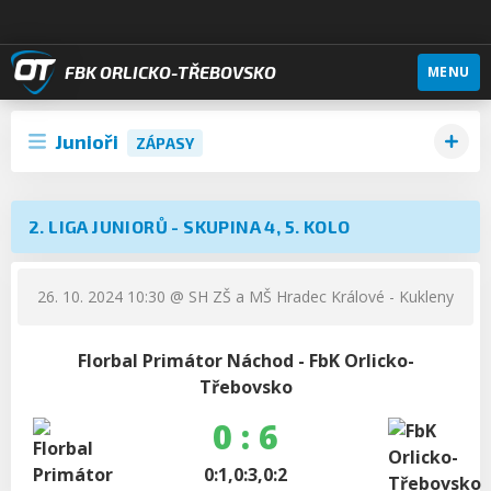
FBK ORLICKO-TŘEBOVSKO
MENU
Junioři
ZÁPASY
2. LIGA JUNIORŮ - SKUPINA 4, 5. KOLO
26. 10. 2024 10:30
@ SH ZŠ a MŠ Hradec Králové - Kukleny
Florbal Primátor Náchod - FbK Orlicko-
Třebovsko
0 : 6
0:1,0:3,0:2