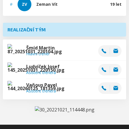
#
ZV
Zeman
Vít
19 let
REALIZAČNÍ TÝM
Šmíd
Martin
Hlavní trenér
Ludvíček
Josef
Asistent trenéra
Vaňous
Pavel
Asistent trenéra