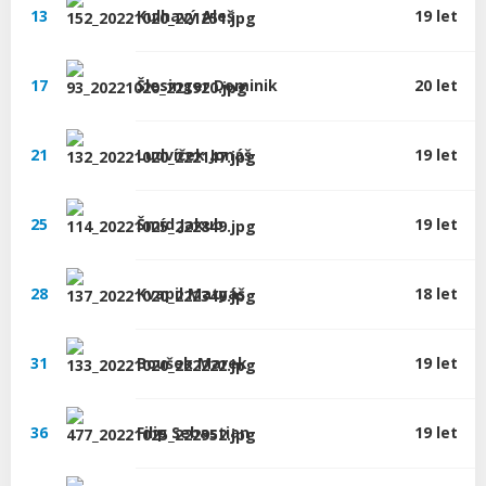
13
Kulhavý
Aleš
19 let
17
Šlesinger
Dominik
20 let
21
Ludvíček
Jonáš
19 let
25
Šmíd
Jakub
19 let
28
Kvapil
Matyáš
18 let
31
Boušek
Marek
19 let
36
Filip
Sebastian
19 let