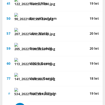
41
Mareš
Filip
19 let
50
Borovička
Adam
19 let
57
Lána
Matěj
20 let
59
Broulík
Lukáš
20 let
60
Viščák
Daniel
19 let
77
Vaňous
Tomáš
18 let
#
Rozlívka
Štěpán
19 let