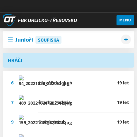
FBK ORLICKO-TŘEBOVSKO
MENU
Junioři
SOUPISKA
HRÁČI
6
Hlaváček
Jakub
19 let
7
Štarha
Tadeáš
19 let
9
Dušek
Jakub
19 let