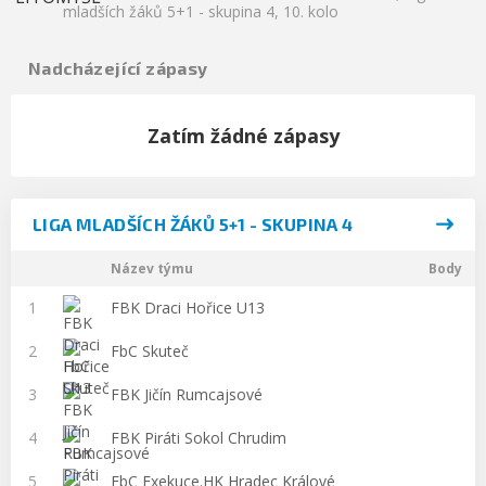
mladších žáků 5+1 - skupina 4, 10. kolo
Nadcházející zápasy
Zatím žádné zápasy
LIGA MLADŠÍCH ŽÁKŮ 5+1 - SKUPINA 4
Název týmu
Body
1
FBK Draci Hořice U13
2
FbC Skuteč
3
FBK Jičín Rumcajsové
4
FBK Piráti Sokol Chrudim
5
FbC Exekuce.HK Hradec Králové