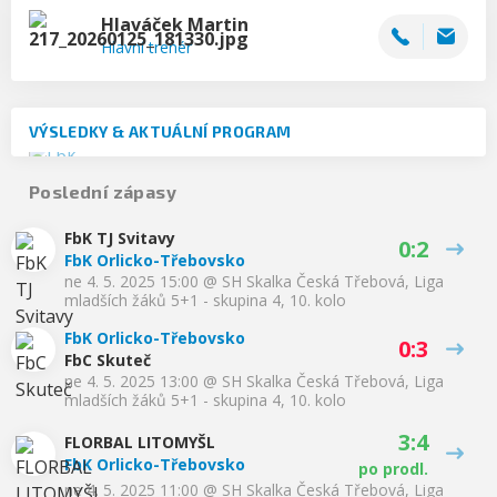
Hlaváček
Martin
Hlavní trenér
VÝSLEDKY & AKTUÁLNÍ PROGRAM
Poslední zápasy
FbK TJ Svitavy
0:2
FbK Orlicko-Třebovsko
ne 4. 5. 2025 15:00
@
SH Skalka Česká Třebová
,
Liga
mladších žáků 5+1 - skupina 4, 10. kolo
FbK Orlicko-Třebovsko
0:3
FbC Skuteč
ne 4. 5. 2025 13:00
@
SH Skalka Česká Třebová
,
Liga
mladších žáků 5+1 - skupina 4, 10. kolo
3:4
FLORBAL LITOMYŠL
FbK Orlicko-Třebovsko
po prodl.
ne 4. 5. 2025 11:00
@
SH Skalka Česká Třebová
,
Liga