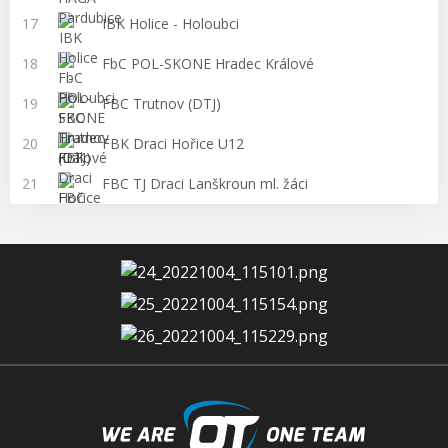
17
IBK Holice - Holoubci
18
FbC POL-SKONE Hradec Králové
19
FBC Trutnov (DTJ)
20
FBK Draci Hořice U12
21
FBC TJ Draci Lanškroun ml. žáci