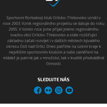
Sportovní florbalový klub Orlicko-Třebovsko vznikl v
roce 2003. Vznik regionálního projektu se datuje do roku
2005. V tomto roce jsme přijali jméno regionálního
svazku obcí Orlicko-Třebovsko a stále rozšiřující
základnu začali rozvíjet i v dalších městech bývalého
okresu Ústí nad Orlicí. Dnes patříme na území kraje k
největším sportovním klubům a naše zaměření na
mládež je patrné jak v množství, tak v kvalitě předváděné
činnosti.
SLEDUJTE NÁS
Facebook
Flickr
Instagram
YouTube