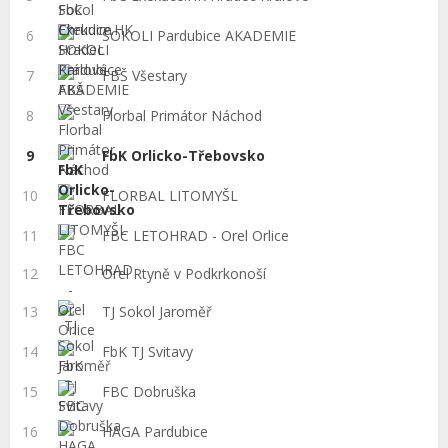
6
SOKOLI Pardubice AKADEMIE
7
FBŠ Všestary
8
Florbal Primátor Náchod
9
FbK Orlicko-Třebovsko
10
FLORBAL LITOMYŠL
11
FBC LETOHRAD - Orel Orlice
12
Orel Rtyně v Podkrkonoší
13
TJ Sokol Jaroměř
14
FbK TJ Svitavy
15
FBC Dobruška
16
HAGA Pardubice