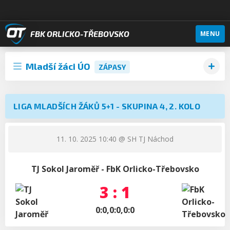
FBK ORLICKO-TŘEBOVSKO
MENU
Mladší žáci ÚO
ZÁPASY
LIGA MLADŠÍCH ŽÁKŮ 5+1 - SKUPINA 4, 2. KOLO
11. 10. 2025 10:40
@ SH TJ Náchod
TJ Sokol Jaroměř - FbK Orlicko-Třebovsko
3 : 1
0:0,0:0,0:0