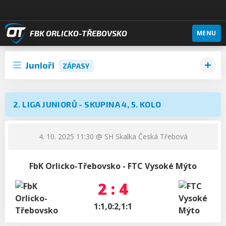
FBK ORLICKO-TŘEBOVSKO
MENU
Junioři
ZÁPASY
2. LIGA JUNIORŮ - SKUPINA 4, 5. KOLO
4. 10. 2025 11:30
@ SH Skalka Česká Třebová
FbK Orlicko-Třebovsko - FTC Vysoké Mýto
2 : 4
1:1,0:2,1:1