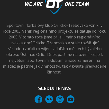
Sportovní florbalový klub Orlicko-Třebovsko vznikl v
roce 2003. Vznik regionálního projektu se datuje do roku
2005. V tomto roce jsme přijali jméno regionálního
svazku obcí Orlicko-Třebovsko a stále rozšiřující
základnu začali rozvíjet i v dalších městech bývalého
okresu Ústí nad Orlicí. Dnes patříme na území kraje k
největším sportovním klubům a naše zaměření na
mládež je patrné jak v množství, tak v kvalitě předváděné
činnosti.
SLEDUJTE NÁS
Facebook
Flickr
Instagram
YouTube