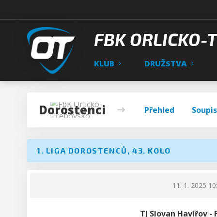
FBK ORLICKO-
KLUB
DRUŽSTVA
Dorostenci
Přehled
Soupi
1. LIGA DOROSTENCŮ, 43. KOLO
11. 1. 2025 10
TJ Slovan Havířov -