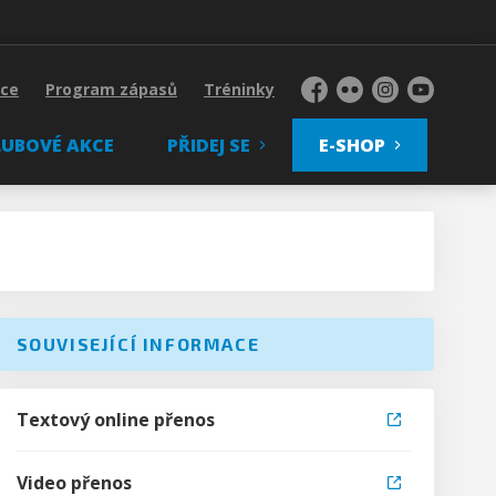
kce
Program zápasů
Tréninky
Facebook
Flickr
Instagram
YouTube
LUBOVÉ AKCE
PŘIDEJ SE
E-SHOP
SOUVISEJÍCÍ INFORMACE
Textový online přenos
Video přenos