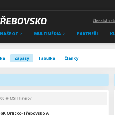
TŘEBOVSKO
Členská se
NAŠE OT
MULTIMÉDIA
PARTNEŘI
K
ska
Zápasy
Tabulka
Články
:00
@ MSH Havířov
 FbK Orlicko-Třebovsko A