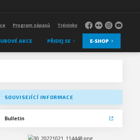
kce
Program zápasů
Tréninky
Facebook
Flickr
Instagram
YouTube
LUBOVÉ AKCE
PŘIDEJ SE
E-SHOP
SOUVISEJÍCÍ INFORMACE
Bulletin