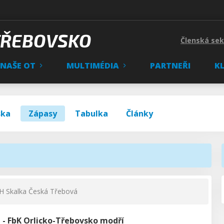
TŘEBOVSKO
Členská se
NAŠE OT
MULTIMÉDIA
PARTNEŘI
K
ska
Zápasy
Tabulka
Články
 Skalka Česká Třebová
 - FbK Orlicko-Třebovsko modří