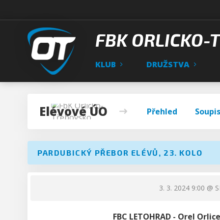
FBK ORLICKO-
KLUB
DRUŽSTVA
Elévové ÚO
Přehled
Soupi
PARDUBICKÝ PŘEBOR ELÉVŮ, 23. KOLO
3. 3. 2024 9:00
@ SH
FBC LETOHRAD - Orel Orlice