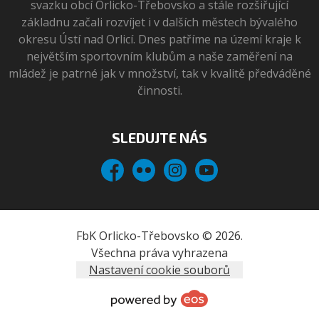
svazku obcí Orlicko-Třebovsko a stále rozšiřující
základnu začali rozvíjet i v dalších městech bývalého
okresu Ústí nad Orlicí. Dnes patříme na území kraje k
největším sportovním klubům a naše zaměření na
mládež je patrné jak v množství, tak v kvalitě předváděné
činnosti.
SLEDUJTE NÁS
Facebook
Flickr
Instagram
YouTube
FbK Orlicko-Třebovsko © 2026.
Všechna práva vyhrazena
Nastavení cookie souborů