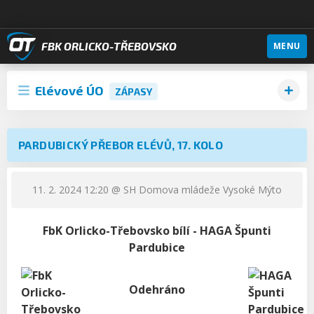
FBK ORLICKO-TŘEBOVSKO
MENU
Elévové ÚO
ZÁPASY
PARDUBICKÝ PŘEBOR ELÉVŮ, 17. KOLO
11. 2. 2024 12:20
@ SH Domova mládeže Vysoké Mýto
FbK Orlicko-Třebovsko bílí - HAGA Špunti
Pardubice
Odehráno