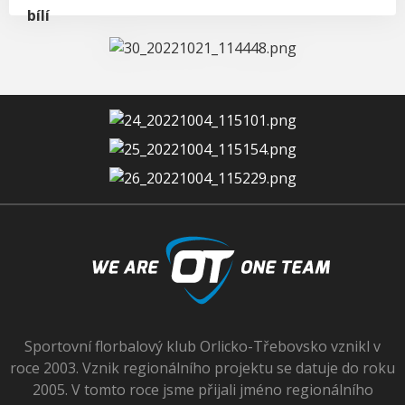
Sportovní florbalový klub Orlicko-Třebovsko vznikl v
roce 2003. Vznik regionálního projektu se datuje do roku
2005. V tomto roce jsme přijali jméno regionálního