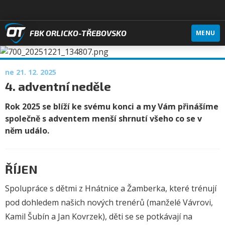
FBK ORLICKO-TŘEBOVSKO
MENU
ne 21. 12. 2025
4. adventní neděle
Rok 2025 se blíží ke svému konci a my Vám přinášíme
společně s adventem menší shrnutí všeho co se v
něm událo.
ŘÍJEN
Spolupráce s dětmi z Hnátnice a Žamberka, které trénují
pod dohledem našich nových trenérů (manželé Vávrovi,
Kamil Šubín a Jan Kovrzek), děti se se potkávají na