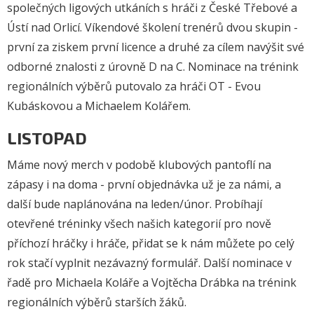
společných ligových utkáních s hráči z České Třebové a
Ústí nad Orlicí. Víkendové školení trenérů dvou skupin -
první za ziskem
první licence
a
druhé za cílem navýšit své
odborné znalosti
z úrovně D na C. Nominace na trénink
regionálních výběrů putovalo za hráči OT - Evou
Kubáskovou a Michaelem Kolářem.
LISTOPAD
Máme nový merch v podobě klubových pantoflí na
zápasy i na doma - první objednávka už je za námi, a
další bude naplánována na leden/únor. Probíhají
otevřené tréninky všech našich kategorií pro nově
příchozí hráčky i hráče, přidat se k nám můžete po celý
rok stačí vyplnit nezávazný
formulář
. Další nominace v
řadě pro Michaela Koláře a Vojtěcha Drábka na trénink
regionálních výběrů starších žáků.