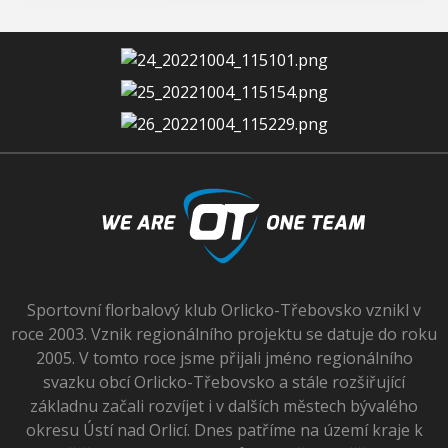
Sportovní florbalový klub Orlicko-Třebovsko vznikl v
roce 2003. Vznik regionálního projektu se datuje do roku
2005. V tomto roce jsme přijali jméno regionálního
svazku obcí Orlicko-Třebovsko a stále rozšiřující
základnu začali rozvíjet i v dalších městech bývalého
okresu Ústí nad Orlicí. Dnes patříme na území kraje k